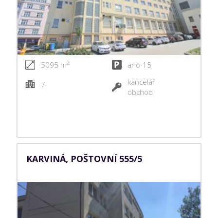
2
5095 m
ano-15
kancelář
7
obchod
KARVINÁ, POŠTOVNÍ 555/5