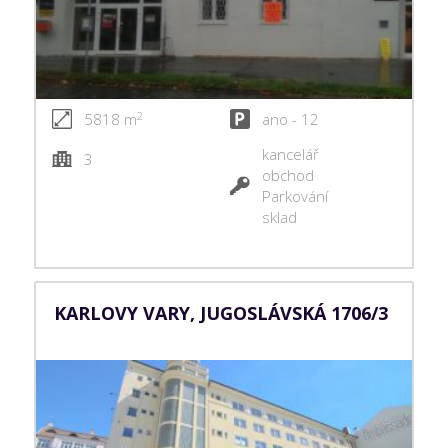
2
5818 m
ano - 12
kancelář
3
obchod
Parkování
sklad
KARLOVY VARY, JUGOSLÁVSKÁ 1706/3