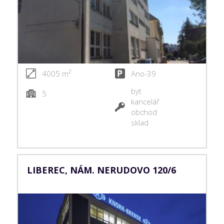
2
4005 m
Ano-39
byt
5
kancelář
obchod
sklad
LIBEREC, NÁM. NERUDOVO 120/6