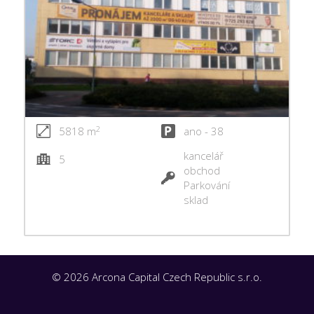
2
5818 m
ano - 38
kancelář
5
obchod
Parkování
sklad
© 2026 Arcona Capital Czech Republic s.r.o.