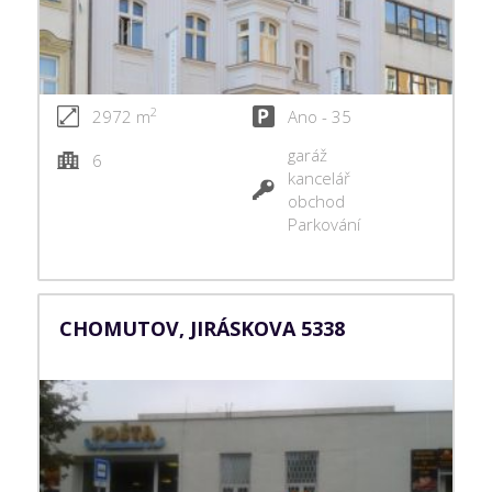
2
2972 m
Ano - 35
garáž
6
kancelář
obchod
Parkování
CHOMUTOV, JIRÁSKOVA 5338