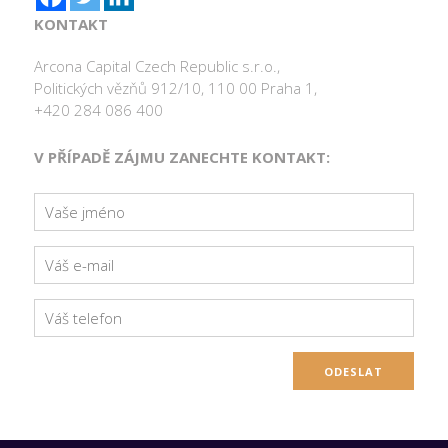
KONTAKT
Arcona Capital Czech Republic s.r.o.,
Politických vězňů 912/10, 110 00 Praha 1,
+420 284 086 400
V PŘÍPADĚ ZÁJMU ZANECHTE KONTAKT: