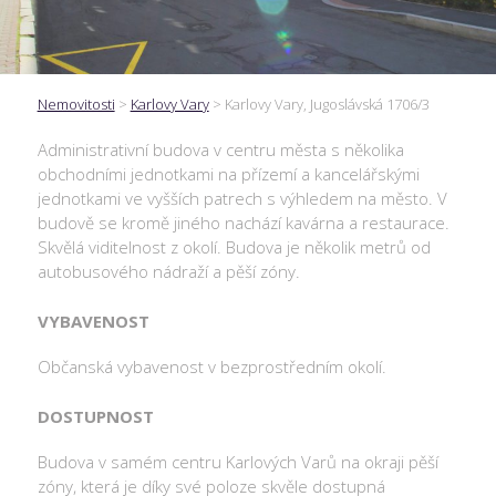
Nemovitosti
>
Karlovy Vary
>
Karlovy Vary, Jugoslávská 1706/3
Administrativní budova v centru města s několika
obchodními jednotkami na přízemí a kancelářskými
jednotkami ve vyšších patrech s výhledem na město. V
budově se kromě jiného nachází kavárna a restaurace.
Skvělá viditelnost z okolí. Budova je několik metrů od
autobusového nádraží a pěší zóny.
VYBAVENOST
Občanská vybavenost v bezprostředním okolí.
DOSTUPNOST
Budova v samém centru Karlových Varů na okraji pěší
zóny, která je díky své poloze skvěle dostupná