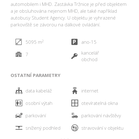
automobilem i MHD. Zastávka Tržnice je před objektem
a je obsluhována nejenom MHD, ale také například
autobusy Student Agency. U objektu je vyhrazené
parkoviště se závorou na dálkové ovládání.
2
5095 m
ano-15
kancelář
7
obchod
OSTATNÍ PARAMETRY
data kabeláž
internet
osobní výtah
otevíratelná okna
parkování
parkování návštěvy
snížený podhled
stravování v objektu